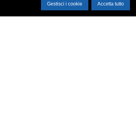
Gestisci i cookie
Accetta tutto
Cerca in archivio
Inventario
Documenti
Foto
Audio
Video
Edizioni
Enti
Persone
Temi
Rassegne