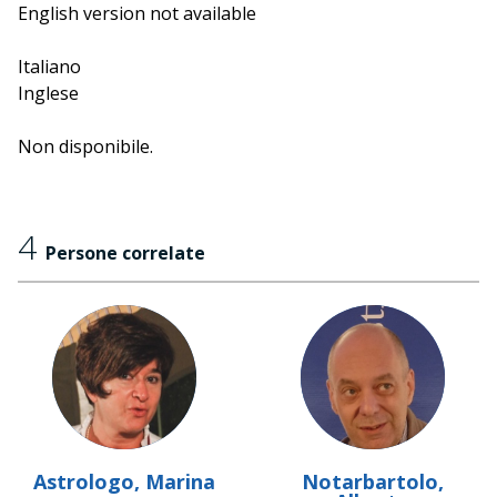
letteratura, arte, spettacolo e grandi questioni culturali
English version not available
che scuotono pensieri e coscienze, curata da uno degli
ospiti stranieri presenti a Festivaletteratura.
Italiano
Inglese
Non disponibile.
4
Persone correlate
Astrologo, Marina
Notarbartolo,