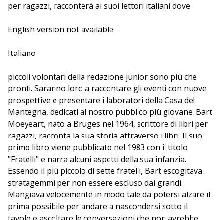
per ragazzi, racconterà ai suoi lettori italiani dove
nascono le sue storie, da "Fratelli" a "Il club della via
lattea". Con il sostegno di Flanders Literature.
English version not available
Italiano
piccoli volontari della redazione junior sono più che
pronti. Saranno loro a raccontare gli eventi con nuove
prospettive e presentare i laboratori della Casa del
Mantegna, dedicati al nostro pubblico più giovane. Bart
Moeyeart, nato a Bruges nel 1964, scrittore di libri per
ragazzi, racconta la sua storia attraverso i libri. Il suo
primo libro viene pubblicato nel 1983 con il titolo
"Fratelli" e narra alcuni aspetti della sua infanzia.
Essendo il più piccolo di sette fratelli, Bart escogitava
stratagemmi per non essere escluso dai grandi.
Mangiava velocemente in modo tale da potersi alzare il
prima possibile per andare a nascondersi sotto il
tavolo e ascoltare le conversazioni che non avrebbe