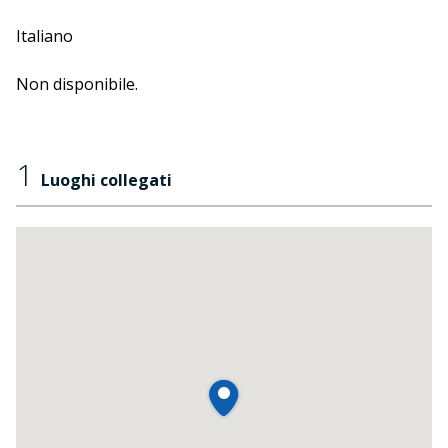
dell'installazione.
Italiano
Progetto sviluppato in collaborazione con
inLombardia, Regione Lombardia e Unioncamere
Non disponibile.
Lombardia.
1
Luoghi collegati