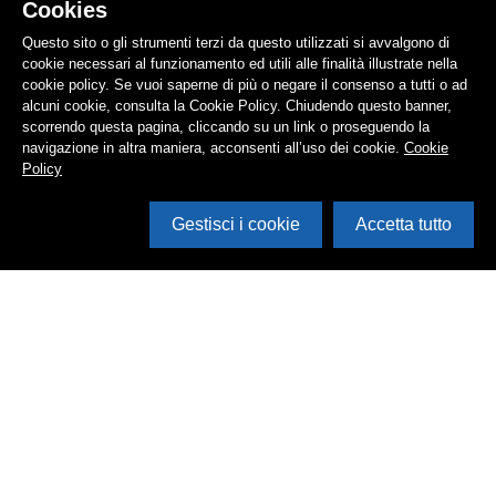
Cookies
Questo sito o gli strumenti terzi da questo utilizzati si avvalgono di
cookie necessari al funzionamento ed utili alle finalità illustrate nella
cookie policy. Se vuoi saperne di più o negare il consenso a tutti o ad
alcuni cookie, consulta la Cookie Policy. Chiudendo questo banner,
scorrendo questa pagina, cliccando su un link o proseguendo la
navigazione in altra maniera, acconsenti all’uso dei cookie.
Cookie
Policy
Gestisci i cookie
Accetta tutto
Cerca in archivio
Inventario
Documenti
Foto