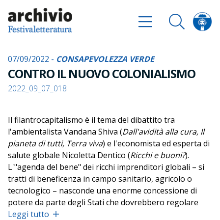
07/09/2022 -
CONSAPEVOLEZZA VERDE
CONTRO IL NUOVO COLONIALISMO
2022_09_07_018
Il filantrocapitalismo è il tema del dibattito tra
l'ambientalista Vandana Shiva (
Dall'avidità alla cura, Il
pianeta di tutti, Terra viva
) e l'economista ed esperta di
salute globale Nicoletta Dentico (
Ricchi e buoni?
).
L'"agenda del bene" dei ricchi imprenditori globali – si
tratti di beneficenza in campo sanitario, agricolo o
tecnologico – nasconde una enorme concessione di
potere da parte degli Stati che dovrebbero regolare
questa stessa élite di giganti della finanza, liberi così di
Leggi tutto