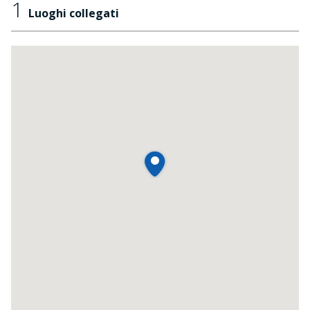
1
Luoghi collegati