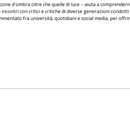
 zone d'ombra oltre che quelle di luce – aiuta a comprenderne
 incontri con critici e critiche di diverse generazioni condott
mmentato fra università, quotidiani e social media, per offri
are che parlare (anche) male di un grande romanzo è in fo
ica Francesca Massarenti, critica letteraria e collaboratrice di