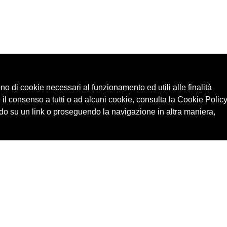
ono di cookie necessari al funzionamento ed utili alle finalità
 il consenso a tutti o ad alcuni cookie, consulta la Cookie Policy
o su un link o proseguendo la navigazione in altra maniera,
Cerca in archivio
Edizioni
Chi
Inventario
Enti
Per
Documenti
Persone
Ne
Foto
Temi