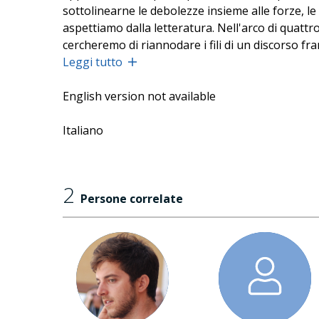
sottolinearne le debolezze insieme alle forze, le
aspettiamo dalla letteratura. Nell'arco di quattro
cercheremo di riannodare i fili di un discorso fra
autori giustamente celebrati, cercando di mostr
Leggi tutto
Vincenzo Latronico, oggi farà la sua parte di crit
English version not available
Italiano
2
Persone correlate