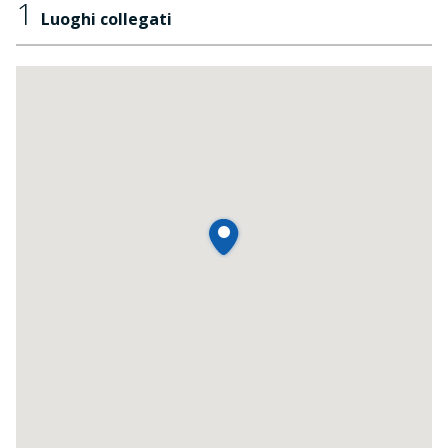
1
Luoghi collegati