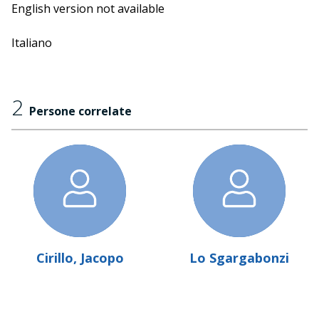
insieme impareremo a perderci in questi multiversi.
English version not available
Italiano
2
Persone correlate
Cirillo, Jacopo
Lo Sgargabonzi