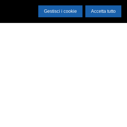
Gestisci i cookie
Accetta tutto
Cerca in archivio
Inventario
Documenti
Foto
Audio
Video
Edizioni
Enti
Persone
Temi