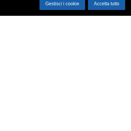
Gestisci i cookie
Accetta tutto
Cerca in archivio
Inventario
Documenti
Foto
Audio
Video
Edizioni
Enti
Persone
Temi
Rassegne