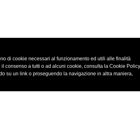
ono di cookie necessari al funzionamento ed utili alle finalità
 il consenso a tutti o ad alcuni cookie, consulta la Cookie Policy
o su un link o proseguendo la navigazione in altra maniera,
Cerca in archivio
Edizioni
Chi
Inventario
Enti
Per
Documenti
Persone
Ne