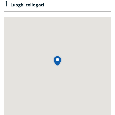
1
Luoghi collegati