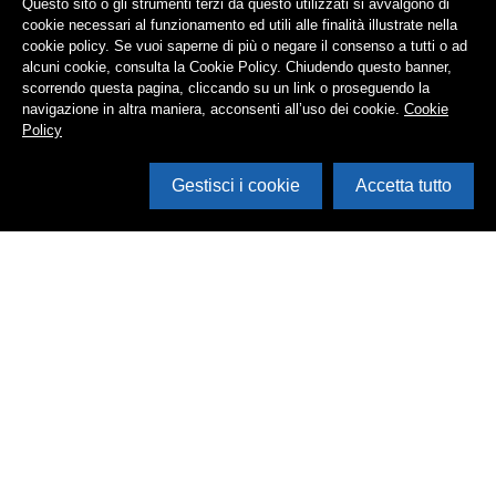
Questo sito o gli strumenti terzi da questo utilizzati si avvalgono di
cookie necessari al funzionamento ed utili alle finalità illustrate nella
cookie policy. Se vuoi saperne di più o negare il consenso a tutti o ad
alcuni cookie, consulta la Cookie Policy. Chiudendo questo banner,
scorrendo questa pagina, cliccando su un link o proseguendo la
navigazione in altra maniera, acconsenti all’uso dei cookie.
Cookie
Policy
Gestisci i cookie
Accetta tutto
Cerca in archivio
Inventario
Documenti
Foto
Audio