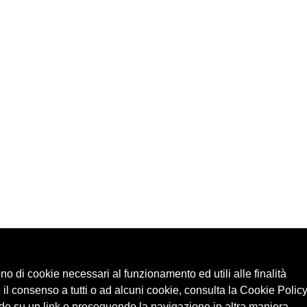
ono di cookie necessari al funzionamento ed utili alle finalità
 il consenso a tutti o ad alcuni cookie, consulta la Cookie Policy
o su un link o proseguendo la navigazione in altra maniera,