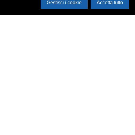
Gestisci i cookie
Accetta tutto
Cerca in archivio
Inventario
Documenti
Foto
Audio
Video
Edizioni
Enti
Persone
Temi
Rassegne