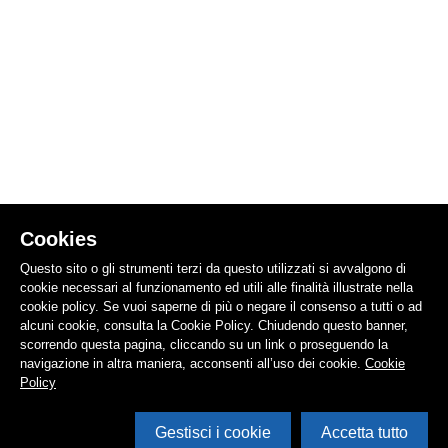
Cookies
Questo sito o gli strumenti terzi da questo utilizzati si avvalgono di
cookie necessari al funzionamento ed utili alle finalità illustrate nella
cookie policy. Se vuoi saperne di più o negare il consenso a tutti o ad
alcuni cookie, consulta la Cookie Policy. Chiudendo questo banner,
scorrendo questa pagina, cliccando su un link o proseguendo la
navigazione in altra maniera, acconsenti all’uso dei cookie.
Cookie
Policy
Gestisci i cookie
Accetta tutto