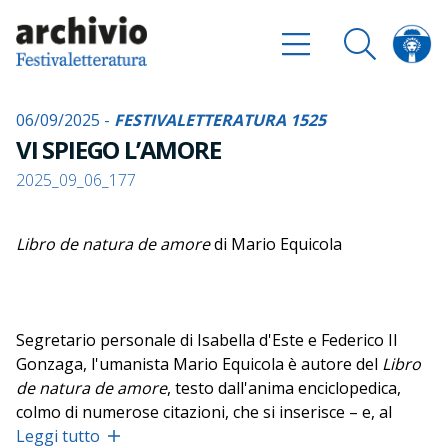
06/09/2025 -
FESTIVALETTERATURA 1525
VI SPIEGO L’AMORE
2025_09_06_177
Libro de natura de amore
di Mario Equicola
Segretario personale di Isabella d'Este e Federico II
Gonzaga, l'umanista Mario Equicola è autore del
Libro
de natura de amore
, testo dall'anima enciclopedica,
colmo di numerose citazioni, che si inserisce – e, al
contempo, da esso si differenzia – nel filone della
Leggi tutto