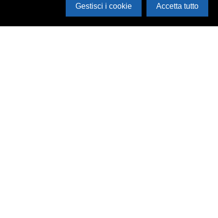
Gestisci i cookie
Accetta tutto
Cerca in archivio
Inventario
Documenti
Foto
Audio
Video
Edizioni
Enti
Persone
Temi
Rassegne