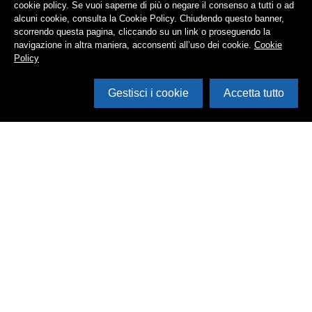
cookie policy. Se vuoi saperne di più o negare il consenso a tutti o ad
alcuni cookie, consulta la Cookie Policy. Chiudendo questo banner,
scorrendo questa pagina, cliccando su un link o proseguendo la
navigazione in altra maniera, acconsenti all’uso dei cookie.
Cookie
Policy
Gestisci i cookie
Accetta tutto
Cerca in archivio
Inventario
Documenti
Foto
Audio
Video