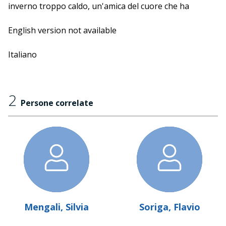
inverno troppo caldo, un'amica del cuore che ha
bisogno di aiuto, e molti altri personaggi. Se non avete
paura di pungervi, venite ad ascoltarlo mentre ne parla
English version not available
con l'amica libraia Silvia Mengali.
Italiano
2
Persone correlate
Mengali, Silvia
Soriga, Flavio