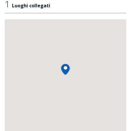
1
Luoghi collegati