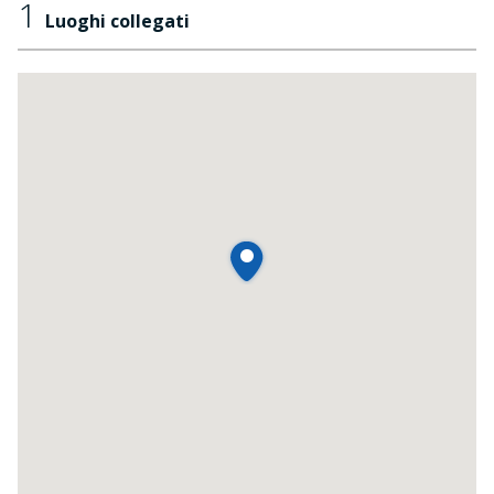
1
Luoghi collegati