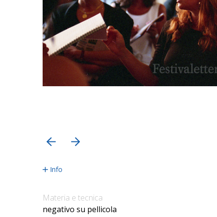
precedente
successiva
Info
Materia e tecnica
negativo su pellicola