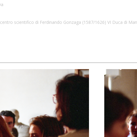
va
centro scientifico di Ferdinando Gonzaga (1587/1626) VI Duca di Mant