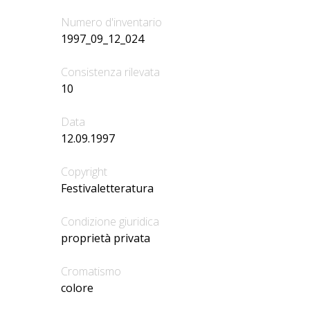
Numero d'inventario
1997_09_12_024
Consistenza rilevata
10
Data
12.09.1997
Copyright
Festivaletteratura
Condizione giuridica
proprietà privata
Cromatismo
colore