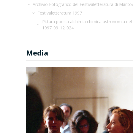
Archivio Fotografico del Festivaletteratura di Manto
Festivaletteratura 1997
Pittura poesia alchimia chimica astronomia nel 
1997_09_12_024
Media