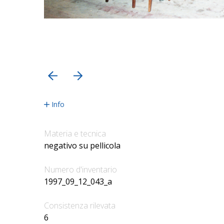
precedente
successiva
Info
Materia e tecnica
negativo su pellicola
Numero d'inventario
1997_09_12_043_a
Consistenza rilevata
6