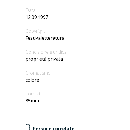
Data
12.09.1997
Copyright
Festivaletteratura
Condizione giuridica
proprietà privata
Cromatismo
colore
Formato
35mm
3
Persone correlate