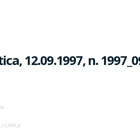
itica, 12.09.1997, n. 1997
va
09_12_043_a