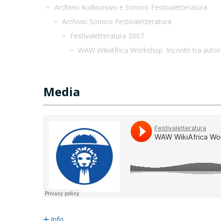
Archivio Audiovisivo e Sonoro Festivaletteratura
Archivio Sonoro Festivaletteratura
Festivaletteratura 2007
WAW WikiAfrica Workshop. Incontri tra autor
Media
Info