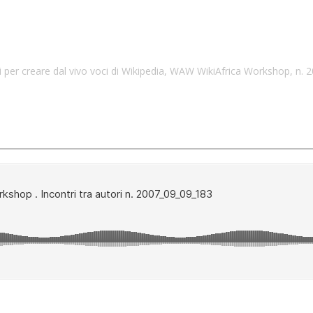
i per creare dal vivo voci di Wikipedia, WAW WikiAfrica Workshop, n.