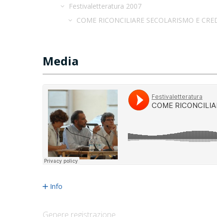
Festivaletteratura 2007
COME RICONCILIARE SECOLARISMO E CREDO
Media
Info
Genere registrazione