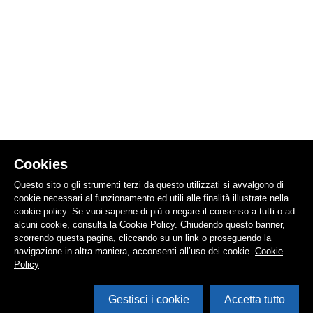
Cookies
Questo sito o gli strumenti terzi da questo utilizzati si avvalgono di
cookie necessari al funzionamento ed utili alle finalità illustrate nella
cookie policy. Se vuoi saperne di più o negare il consenso a tutti o ad
alcuni cookie, consulta la Cookie Policy. Chiudendo questo banner,
scorrendo questa pagina, cliccando su un link o proseguendo la
navigazione in altra maniera, acconsenti all’uso dei cookie.
Cookie
Policy
Gestisci i cookie
Accetta tutto