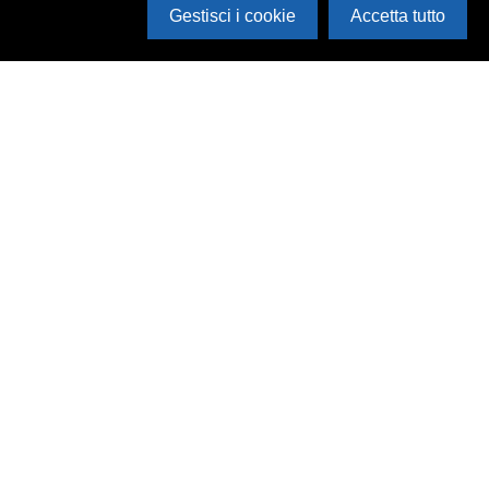
Gestisci i cookie
Accetta tutto
Cerca in archivio
Inventario
Documenti
Foto
Audio
Video
Edizioni
Enti
Persone
Temi
Rassegne