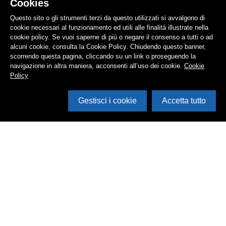
Cookies
Questo sito o gli strumenti terzi da questo utilizzati si avvalgono di
cookie necessari al funzionamento ed utili alle finalità illustrate nella
cookie policy. Se vuoi saperne di più o negare il consenso a tutti o ad
alcuni cookie, consulta la Cookie Policy. Chiudendo questo banner,
scorrendo questa pagina, cliccando su un link o proseguendo la
navigazione in altra maniera, acconsenti all’uso dei cookie.
Cookie
Policy
Gestisci i cookie
Accetta tutto
Cerca in archivio
Inventario
Documenti
Foto