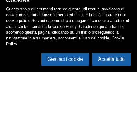
Cookies
Questo sito o gli strumenti terzi da questo utilizzati si avvalgono di
cookie necessari al funzionamento ed utili alle finalità illustrate nella
cookie policy. Se vuoi saperne di più o negare il consenso a tutti o ad
alcuni cookie, consulta la Cookie Policy. Chiudendo questo banner,
scorrendo questa pagina, cliccando su un link o proseguendo la
navigazione in altra maniera, acconsenti all’uso dei cookie.
Cookie
Policy
Gestisci i cookie
Accetta tutto
Cerca in archivio
Inventario
Documenti
Foto