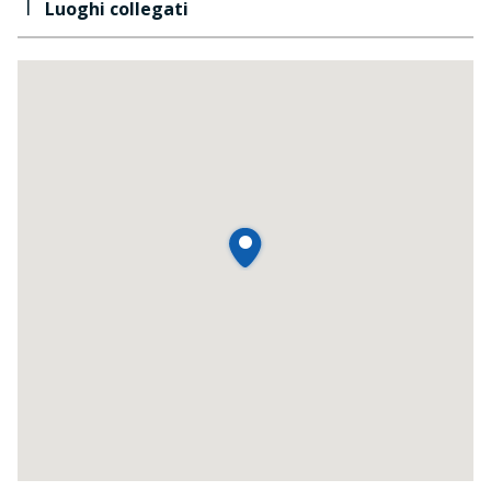
1
Luoghi collegati