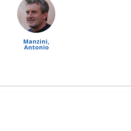
a
Manzini,
Antonio