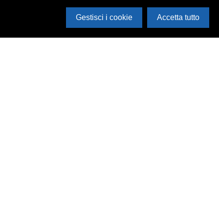
Gestisci i cookie
Accetta tutto
Cerca in archivio
Inventario
Documenti
Foto
Audio
Video
Edizioni
Enti
Persone
Temi