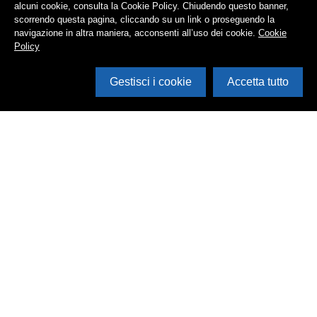
alcuni cookie, consulta la Cookie Policy. Chiudendo questo banner,
scorrendo questa pagina, cliccando su un link o proseguendo la
navigazione in altra maniera, acconsenti all’uso dei cookie.
Cookie
Policy
Gestisci i cookie
Accetta tutto
Cerca in archivio
Inventario
Documenti
Foto
Audio
Video
Edizioni