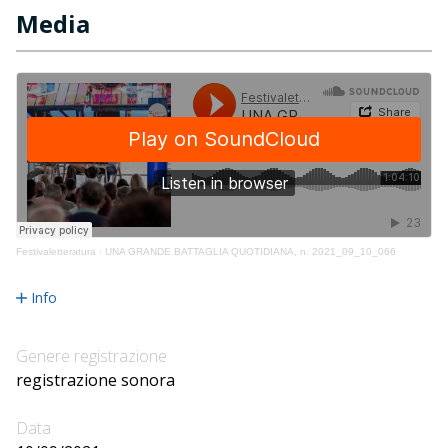
Media
Festivaletteratura
·
UNA GRANDE BATTAGLIA QUOTIDIANA, n. 2021_09_10_066
Info
Genere registrazione
registrazione sonora
Data