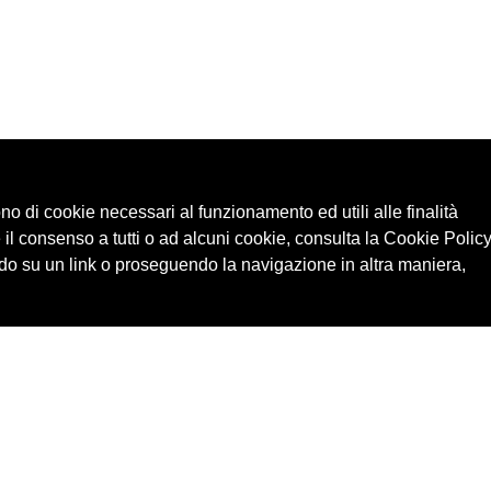
ono di cookie necessari al funzionamento ed utili alle finalità
 il consenso a tutti o ad alcuni cookie, consulta la Cookie Policy
o su un link o proseguendo la navigazione in altra maniera,
Cerca in archivio
Edizioni
Chi
Inventario
Enti
Per
Documenti
Persone
Ne