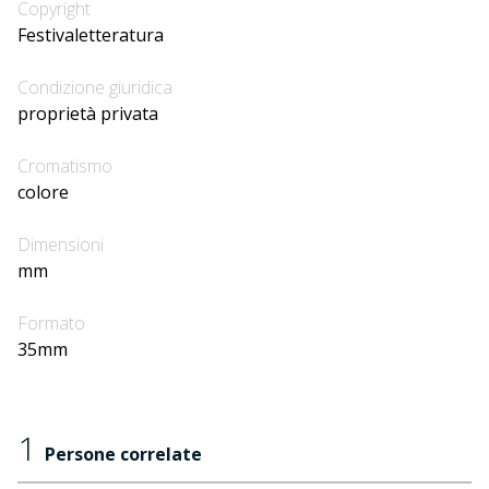
Copyright
Festivaletteratura
Condizione giuridica
proprietà privata
Cromatismo
colore
Dimensioni
mm
Formato
35mm
1
Persone correlate