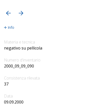
precedente
successiva
Info
Materia e tecnica
negativo su pellicola
Numero d'inventario
2000_09_09_090
Consistenza rilevata
37
Data
09.09.2000