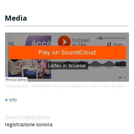
Media
Festivaletteratura
·
ALTRA MAREA, Accenti, Consapevolezza verde, n. 2023_09_09_ACC2130
Info
Genere registrazione
registrazione sonora