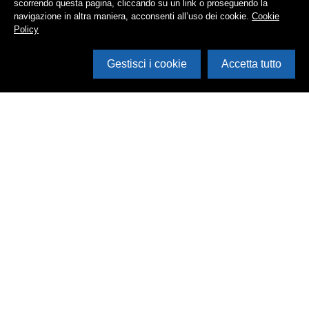
scorrendo questa pagina, cliccando su un link o proseguendo la
navigazione in altra maniera, acconsenti all’uso dei cookie.
Cookie
Policy
Gestisci i cookie
Accetta tutto
Cerca in archivio
Inventario
Documenti
Foto
Audio
Video
Edizioni