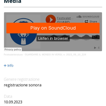
Media
Festivaletteratura
·
GUARDARE IL MONDO IN VERSI, n. 2023_09_10_224
Info
Genere registrazione
registrazione sonora
Data
10.09.2023