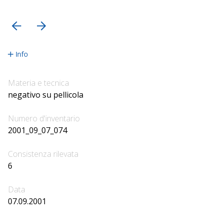
precedente
successiva
Info
Materia e tecnica
negativo su pellicola
Numero d'inventario
2001_09_07_074
Consistenza rilevata
6
Data
07.09.2001