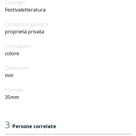
Copyright
Festivaletteratura
Condizione giuridica
proprietà privata
Cromatismo
colore
Dimensioni
mm
Formato
35mm
3
Persone correlate