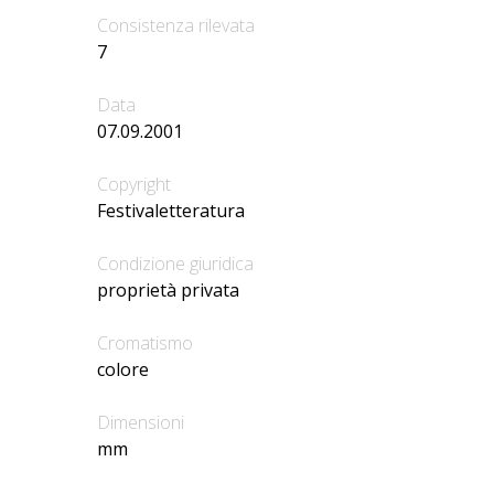
Consistenza rilevata
7
Data
07.09.2001
Copyright
Festivaletteratura
Condizione giuridica
proprietà privata
Cromatismo
colore
Dimensioni
mm