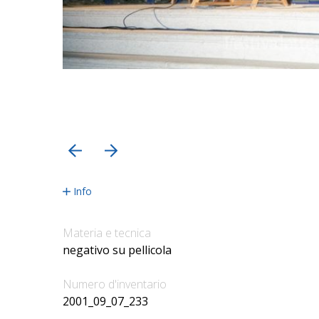
precedente
successiva
Info
Materia e tecnica
negativo su pellicola
Numero d'inventario
2001_09_07_233