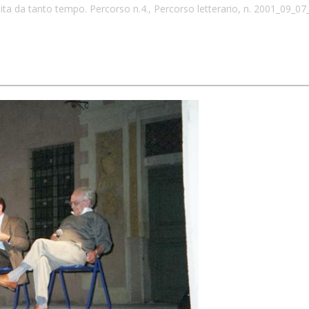
'abita da tanto tempo. Percorso n.4., Percorso letterario, n. 2001_09_0