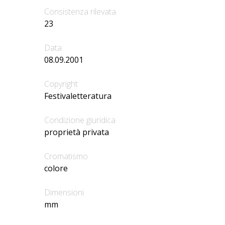
Consistenza rilevata
23
Data
08.09.2001
Copyright
Festivaletteratura
Condizione giuridica
proprietà privata
Cromatismo
colore
Dimensioni
mm