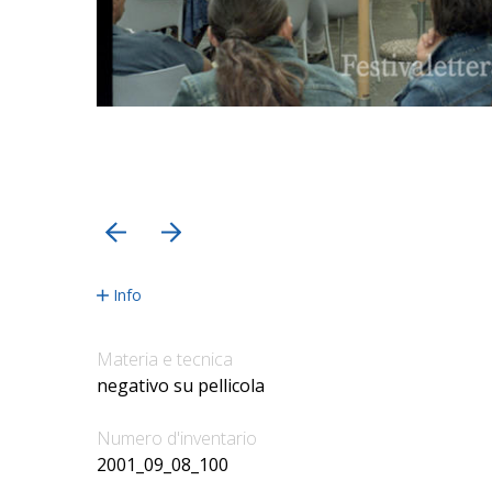
precedente
successiva
Info
Materia e tecnica
negativo su pellicola
Numero d'inventario
2001_09_08_100