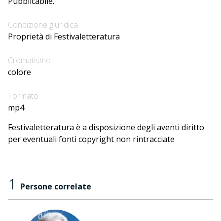
Pubblicabile.
Condizione giuridica
Proprietà di Festivaletteratura
Cromatismo
colore
Formato
mp4
Festivaletteratura è a disposizione degli aventi diritto
per eventuali fonti copyright non rintracciate
1
Persone correlate