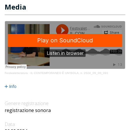
Media
Festivaletteratura
·
IL CONTEMPORANEO È UN'ISOLA, n. 2024_09_06_091
Info
Genere registrazione
registrazione sonora
Data