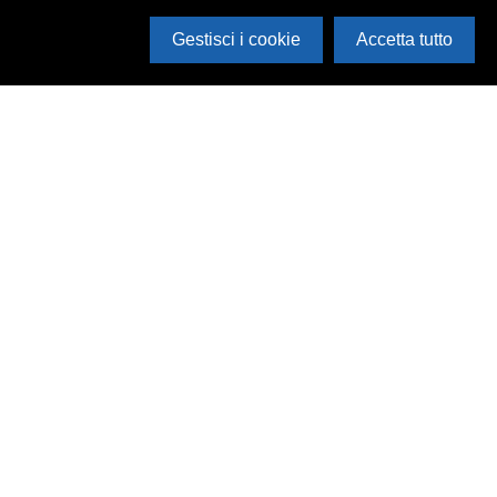
Gestisci i cookie
Accetta tutto
Cerca in archivio
Inventario
Documenti
Foto
Audio
Video
Edizioni
Enti
Persone
Temi