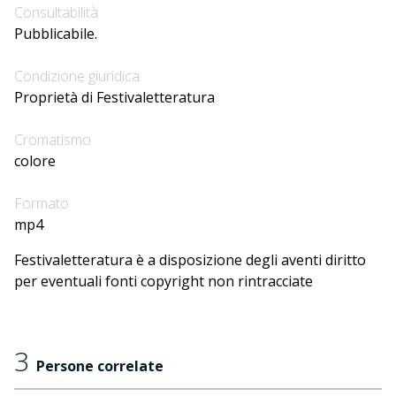
Consultabilità
Pubblicabile.
Condizione giuridica
Proprietà di Festivaletteratura
Cromatismo
colore
Formato
mp4
Festivaletteratura è a disposizione degli aventi diritto
per eventuali fonti copyright non rintracciate
3
Persone correlate