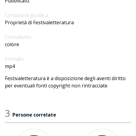
Pubblicato.
Condizione giuridica
Proprietà di Festivaletteratura
Cromatismo
colore
Formato
mp4
Festivaletteratura è a disposizione degli aventi diritto
per eventuali fonti copyright non rintracciate
3
Persone correlate