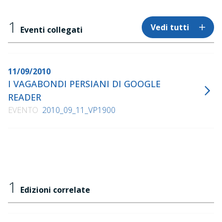
reale una testimonianza da chi ancora vive e svolge la
propria attività all'interno del paese. Gli incontri sono
1
Vedi tutti
stati condotti da Alberto Negri, giornalista ed autore di
Eventi collegati
Il turbante e la corona
.
11/09/2010
I VAGABONDI PERSIANI DI GOOGLE
READER
EVENTO
2010_09_11_VP1900
1
Edizioni correlate