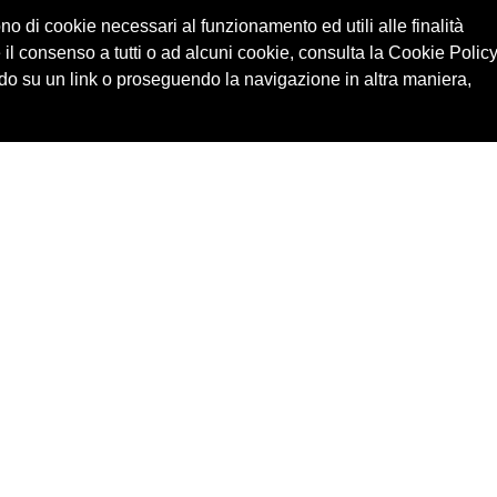
ono di cookie necessari al funzionamento ed utili alle finalità
 il consenso a tutti o ad alcuni cookie, consulta la Cookie Policy
o su un link o proseguendo la navigazione in altra maniera,
Cerca in archivio
Edizioni
Chi
Inventario
Enti
Per
Documenti
Persone
Ne
Foto
Temi
Audio
Rassegne
Video
Luoghi