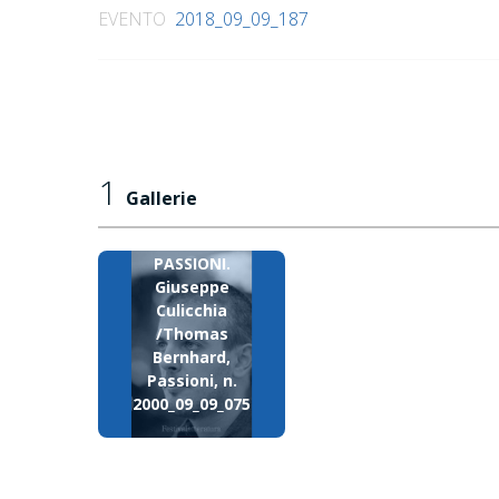
EVENTO
2018_09_09_187
1
Gallerie
PASSIONI.
Giuseppe
Culicchia
/Thomas
Bernhard,
Passioni, n.
2000_09_09_075