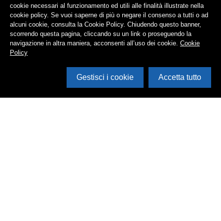
cookie necessari al funzionamento ed utili alle finalità illustrate nella
cookie policy. Se vuoi saperne di più o negare il consenso a tutti o ad
alcuni cookie, consulta la Cookie Policy. Chiudendo questo banner,
scorrendo questa pagina, cliccando su un link o proseguendo la
navigazione in altra maniera, acconsenti all’uso dei cookie.
Cookie
Policy
Gestisci i cookie
Accetta tutto
Cerca in archivio
Inventario
Documenti
Foto
Audio
Video