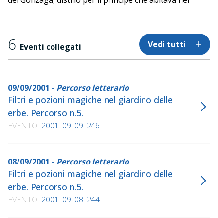
dei Gonzaga, distillò per il principe che abitava nel
magico giardino.
Per i bambini dai 5 ai 13 anni (anche accompagnati dai
6
Vedi tutti
genitori). Ingresso dal giardino dei semplici di palazzo
Eventi collegati
Ducale.
09/09/2001 -
Percorso letterario
Filtri e pozioni magiche nel giardino delle
erbe. Percorso n.5.
EVENTO
2001_09_09_246
08/09/2001 -
Percorso letterario
Filtri e pozioni magiche nel giardino delle
erbe. Percorso n.5.
EVENTO
2001_09_08_244