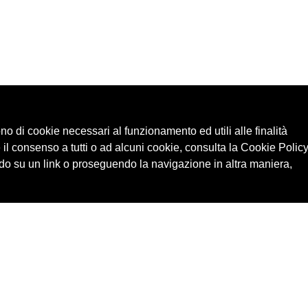
ono di cookie necessari al funzionamento ed utili alle finalità
 il consenso a tutti o ad alcuni cookie, consulta la Cookie Policy
o su un link o proseguendo la navigazione in altra maniera,
Cerca in archivio
Edizioni
Chi
Inventario
Enti
Per
Documenti
Persone
Ne