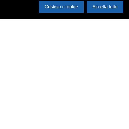
Gestisci i cookie
Accetta tutto
Apri i filtri
Cerca in archivio
Inventario
Documenti
Foto
Audio
Video
Edizioni
Enti
Persone
Temi