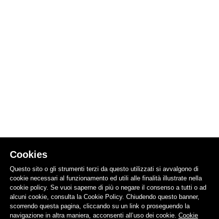
Cookies
Questo sito o gli strumenti terzi da questo utilizzati si avvalgono di
cookie necessari al funzionamento ed utili alle finalità illustrate nella
cookie policy. Se vuoi saperne di più o negare il consenso a tutti o ad
alcuni cookie, consulta la Cookie Policy. Chiudendo questo banner,
scorrendo questa pagina, cliccando su un link o proseguendo la
navigazione in altra maniera, acconsenti all’uso dei cookie.
Cookie