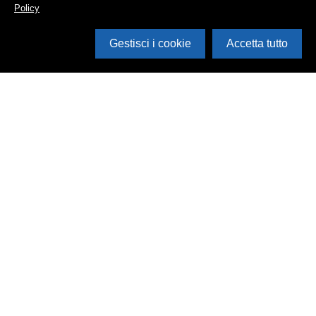
Policy
Gestisci i cookie
Accetta tutto
Cerca in archivio
Inventario
Documenti
Foto
Audio
Video
Edizioni
Enti
Persone